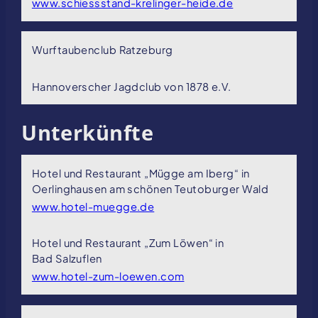
www.schiessstand-krelinger-heide.de
Wurftaubenclub Ratzeburg
Hannoverscher Jagdclub von 1878 e.V.
Unterkünfte
Hotel und Restaurant „Mügge am Iberg“ in
Oerlinghausen am schönen Teutoburger Wald
www.hotel-muegge.de
Hotel und Restaurant „Zum Löwen“ in
Bad Salzuflen
www.hotel-zum-loewen.com