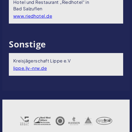
Hotel und Restaurant „Riedhotel“ in
Bad Salzuflen
www.riedhotel.de
Sonstige
Kreisjägerschaft Lippe e.V
lippe.ljv-nrw.de