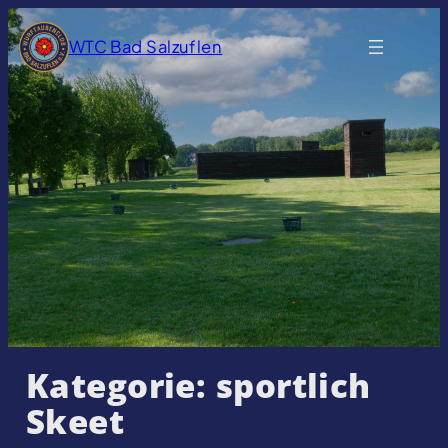
Zum
Inhalt
WTC Bad Salzuflen
springen
Kategorie:
sportlich
Skeet