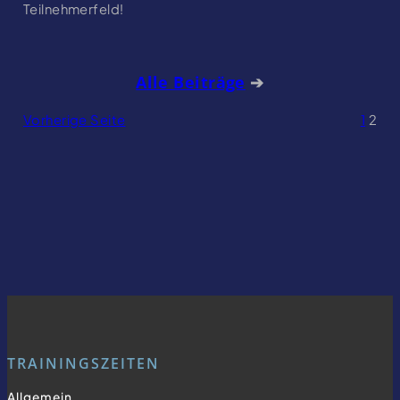
Teilnehmerfeld!
Alle Beiträge
➔
Vorherige Seite
1
2
TRAININGSZEITEN
Allgemein