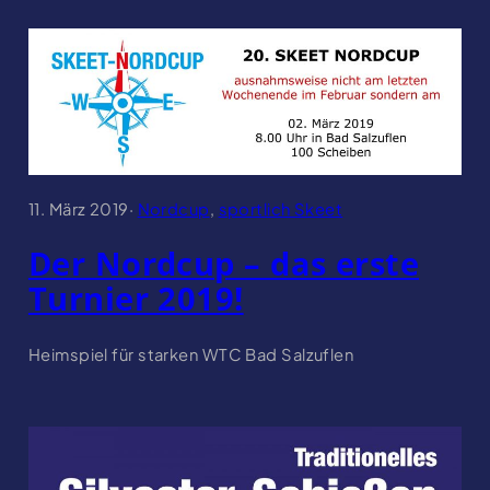
11. März 2019
·
Nordcup
, 
sportlich Skeet
Der Nordcup – das erste
Turnier 2019!
Heimspiel für starken WTC Bad Salzuflen