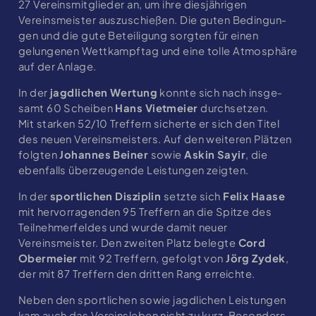
27 Vereinsmitglieder an, um ihre diesjährigen
Vereinsmeister auszuschießen. Die guten Be­din­gun­
gen und die gute Beteiligung sorgten für einen
gelungenen Wettkampftag und eine tolle Atmo­sphäre
auf der Anlage.
In der
jagdlichen Wertung
konnte sich nach ins­ge­
samt 60 Scheiben
Hans Vietmeier
durch­setzen.
Mit starken 52/10 Treffern sicherte er sich den Titel
des neuen Vereinsmeisters. Auf den weiteren Plätzen
folgten
Johannes Beiner
sowie
Askin Sayir
, die
ebenfalls überzeugende Leistungen zeigten.
In der
sportlichen Disziplin
setzte sich
Felix Haase
mit hervorragenden 95 Treffern an die Spitze des
Teilnehmerfeldes und wurde damit neuer
Vereinsmeister. Den zweiten Platz belegte
Cord
Obermeier
mit 92 Treffern, gefolgt von
Jörg Zydek
,
der mit 87 Treffern den dritten Rang erreichte.
Neben den sportlichen sowie jagdlichen Leis­tun­gen
kam auch das Vereinsleben nicht zu kurz. Besonders