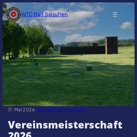
Zum
Inhalt
WTC Bad Salzuflen
springen
17. Mai 2026
·
Vereinsmeisterschaft
Vereinsmeisterschaft
2026